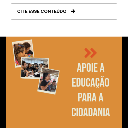
CITE ESSE CONTEÚDO
Apoie a
educação
para a
cidadania