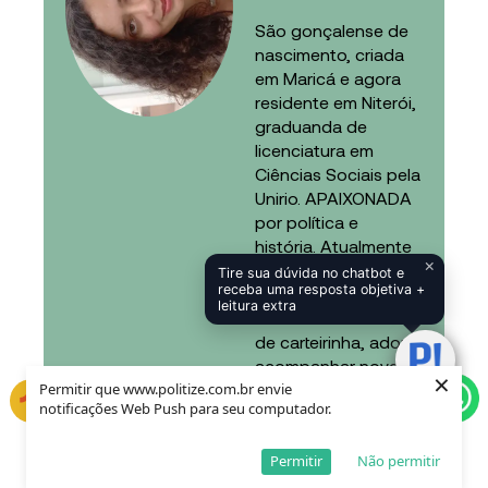
São gonçalense de
nascimento, criada
em Maricá e agora
residente em Niterói,
graduanda de
licenciatura em
Ciências Sociais pela
Unirio. APAIXONADA
por política e
história. Atualmente
×
trabalho como
Tire sua dúvida no chatbot e
receba uma resposta objetiva +
backoffice na área
leitura extra
da saúde. Dorameira
de carteirinha, adoro
acompanhar novelas
×
turcas e
Permitir que www.politize.com.br envie
notificações Web Push para seu computador.
mexicanas(quem
não adora um drama
exagerado). Amo
Permitir
Não permitir
conhecer novas