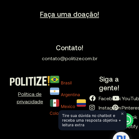
Faça uma doação!
Contato!
contato@politize.com.br
Siga a
Brasil
gente!
Política de
Argentina
Facebook
YouTu
privacidade
Mexico
Instagram
Pintere
×
Colombia
Tire sua dúvida no chatbot e
X
TikTok
receba uma resposta objetiva +
leitura extra
LinkedIn
Spotify