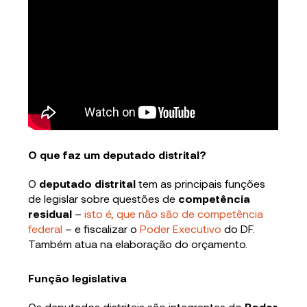
O que faz um deputado distrital?
O
deputado distrital
tem as principais funções
de legislar sobre questões de
competência
residual
–
isto é, que não são de competência
federal
– e fiscalizar o
Poder Executivo
do DF.
Também atua na elaboração do orçamento.
Função legislativa
Os deputados distritais são integrantes do
Poder