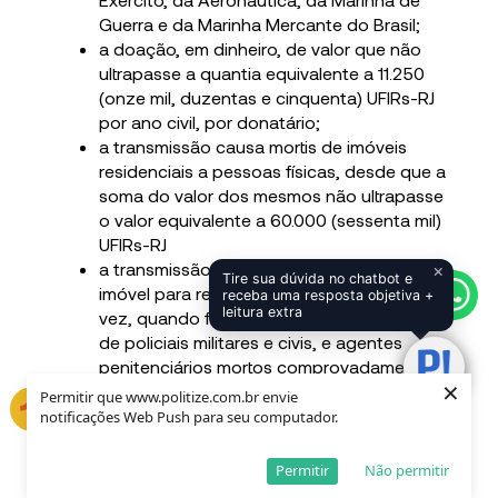
Guerra e da Marinha Mercante do Brasil;
a doação, em dinheiro, de valor que não
ultrapasse a quantia equivalente a 11.250
(onze mil, duzentas e cinquenta) UFIRs-RJ
por ano civil, por donatário;
a transmissão causa mortis de imóveis
residenciais a pessoas físicas, desde que a
soma do valor dos mesmos não ultrapasse
o valor equivalente a 60.000 (sessenta mil)
UFIRs-RJ
a transmissão causa mortis de um único
×
Tire sua dúvida no chatbot e
imóvel para residência própria, por única
receba uma resposta objetiva +
leitura extra
vez, quando feita a herdeiros necessários
de policiais militares e civis, e agentes
penitenciários mortos comprovadamente
×
em decorrência do desempenho da
Permitir que www.politize.com.br envie
atividade profissional;
notificações Web Push para seu computador.
a transmissão causa mortis de imóveis
localizados em
Unidades de Conservação
Permitir
Não permitir
da Natureza
onde os residentes pertençam