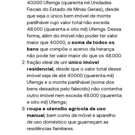
40.000 Ufemgs (quarenta mil Unidades
Fiscais do Estado de Minas Gerais), desde
que seja o único bem imóvel de monte
partilhável cujo valor total não exceda
48.000 (quarenta e oito mil) Ufemgs. Dessa
forma, além do imóvel não poder ter valor
maior que 40.000, a
soma de todos os
bens
que compõe o acervo da herança
não pode ter valor maior do que os 48.000.
fração ideal de um
único imóvel
residencial
, desde que o valor total desse
imóvel seja de até 40.000 (quarenta mil)
Ufemgs e o monte partilhável (soma dos
bens deixados pelo falecido) não contenha
outro imóvel nem exceda 48.000 (quarenta
e oito mil) Ufemgs;
roupa e utensílio agrícola de uso
manual
, bem como de móvel e aparelho
de uso doméstico que guarneçam as
residências familiares.