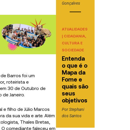
Gonçalves
ATUALIDADES
|
CIDADANIA,
CULTURA E
SOCIEDADE
Entenda
o que é o
Mapa da
de Barros foi um
Fome e
r, roteirista e
quais são
u em 30 de Outubro de
seus
o de Janeiro.
objetivos
 e filho de Júlio Marcos
Por
Stephani
ra da sua vida e arte. Além
dos Santos
ologista, Thales Bretas,
. O comediante faleceu em