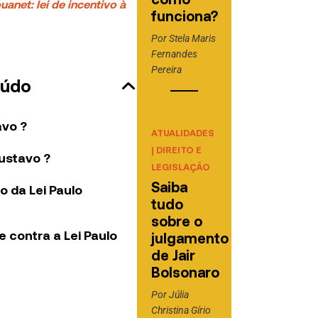
anet: lei de incentivo à
funciona?
Por
Stela Maris
Fernandes
Pereira
eúdo
avo ?
ATUALIDADES
|
DIREITO E
Gustavo ?
LEGISLAÇÃO
Saiba
o da Lei Paulo
tudo
sobre o
 contra a Lei Paulo
julgamento
de Jair
Bolsonaro
Por
Júlia
Christina Gírio