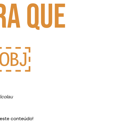
ra que
e￼
Nicolau
 este conteúdo!