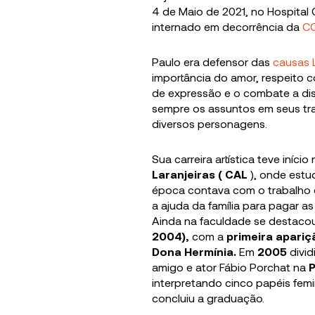
4 de Maio de 2021, no Hospital 
internado em decorrência da
CO
Paulo era defensor das
causas
importância do amor, respeito c
de expressão e o combate a di
sempre os assuntos em seus tr
diversos personagens.
Sua carreira artística teve início
Laranjeiras ( CAL
), onde estu
época contava com o trabalho 
a ajuda da família para pagar a
Ainda na faculdade se destaco
2004)
,
com a
primeira apari
Dona Hermínia.
Em
2005
divi
amigo e ator Fábio Porchat na
P
interpretando cinco papéis fem
concluiu a graduação.