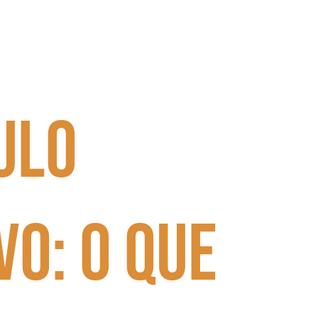
ulo
vo: o que