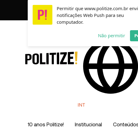
Ir
Permitir que www.politize.com.br env
Usamos cookies para garantir que você tenha a melho
para
notificações Web Push para seu
o
computador.
conteúdo
AR
MX
CO
Não permitir
P
INT
10 anos Politize!
Institucional
Conteúdo