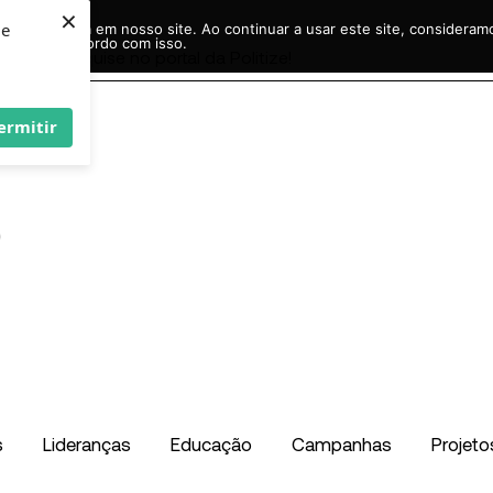
×
ie
r experiência em nosso site. Ao continuar a usar este site, considera
acordo com isso.
Pesquisar
...
ermitir
s
Lideranças
Educação
Campanhas
Projeto