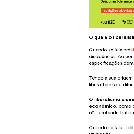
O que é o liberali
Quando se fala em
l
dissidências. Ao con
especificações den
Tendo a sua origem n
liberal tem sido dif
O liberalismo é um
econômico
, como 
não pretende tratar d
Quando se fala de lib
igualdade.