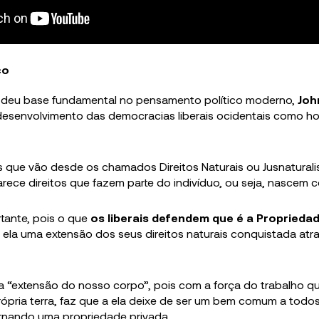
co
 deu base fundamental no pensamento político moderno,
Joh
esenvolvimento das democracias liberais ocidentais como ho
as que vão desde os chamados Direitos Naturais ou Jusnatural
arece direitos que fazem parte do indivíduo, ou seja, nascem c
rtante, pois o que
os liberais defendem que é a Proprieda
a ela uma extensão dos seus direitos naturais conquistada atr
 a “extensão do nosso corpo”, pois com a força do trabalho 
ópria terra, faz que a ela deixe de ser um bem comum a todos
rnando uma propriedade privada.