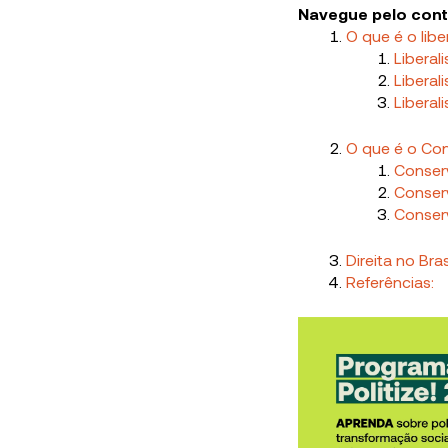
Navegue pelo con
O que é o libe
Liberal
Liberali
Liberali
O que é o Co
Conser
Conser
Conser
Direita no Bras
Referências: