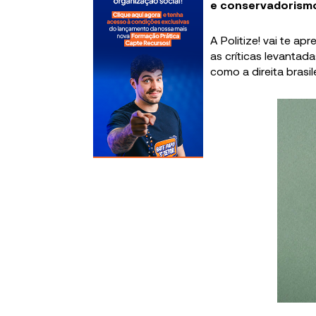
e conservadorism
A Politize! vai te ap
as críticas levantad
como a direita brasi