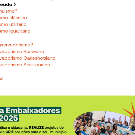
teúdo
ralismo?
ismo clássico
smo utilitário
smo igualitário
nservadorismo?
vadorismo Burkeano
vadorismo Oakeshottiano
vadorismo Scrutoniano
il