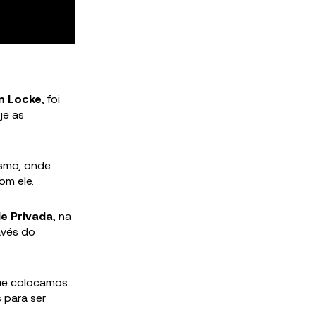
n Locke
, foi
je as
ismo, onde
om ele.
de Privada
, na
avés do
que colocamos
 para ser