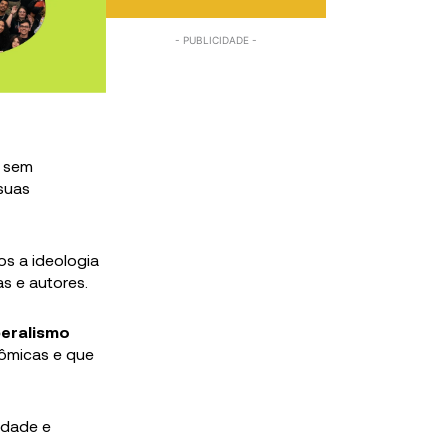
e sem
 suas
os a ideologia
as e autores.
beralismo
ômicas e que
iedade e