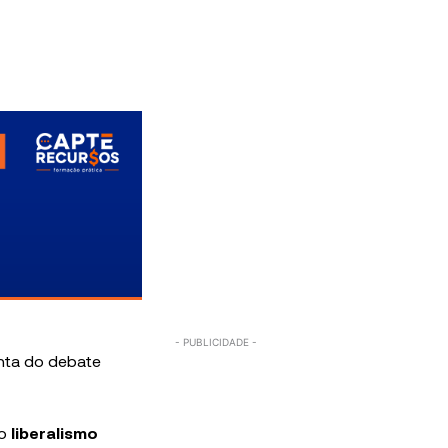
nta do debate
o
liberalismo