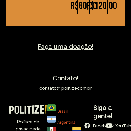
R$60,00
R$120,00
Faça uma doação!
Contato!
contato@politize.com.br
Siga a
Brasil
gente!
Política de
Argentina
Facebook
YouTu
privacidade