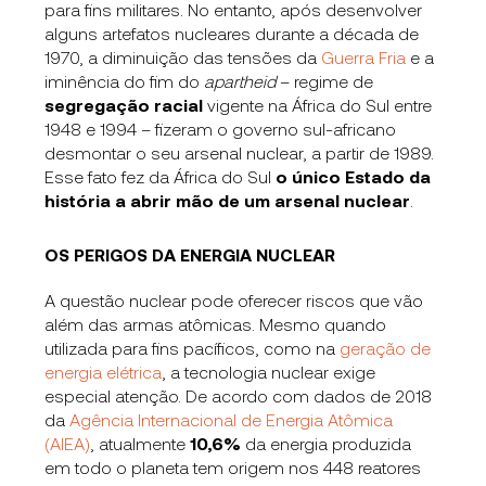
para fins militares. No entanto, após desenvolver
alguns artefatos nucleares durante a década de
1970, a diminuição das tensões da
Guerra Fria
e a
iminência do fim do
apartheid
– regime de
segregação racial
vigente na África do Sul entre
1948 e 1994 – fizeram o governo sul-africano
desmontar o seu arsenal nuclear, a partir de 1989.
Esse fato fez da África do Sul
o único Estado da
história a abrir mão de um arsenal nuclear
.
OS PERIGOS DA ENERGIA NUCLEAR
A questão nuclear pode oferecer riscos que vão
além das armas atômicas. Mesmo quando
utilizada para fins pacíficos, como na
geração de
energia elétrica
, a tecnologia nuclear exige
especial atenção. De acordo com dados de 2018
da
Agência Internacional de Energia Atômica
(AIEA)
, atualmente
10,6%
da energia produzida
em todo o planeta tem origem nos 448 reatores