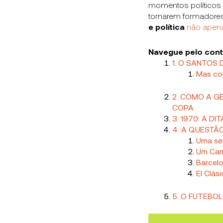
momentos políticos 
tornarem formadores
e política
não apen
Navegue pelo con
1. O SANTOS
Mas com
2. COMO A G
COPA
3. 1970: A 
4. A QUESTÃO
Uma se
Um Cam
Barcelo
El Clás
5. O FUTEBOL