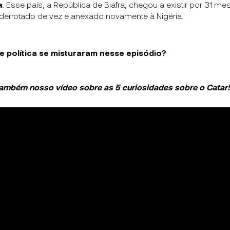
a
. Esse país, a República de Biafra, chegou a existir por 31 
errotado de vez e anexado novamente à Nigéria.
 política se misturaram nesse episódio?
também nosso vídeo sobre as 5 curiosidades sobre o Catar!