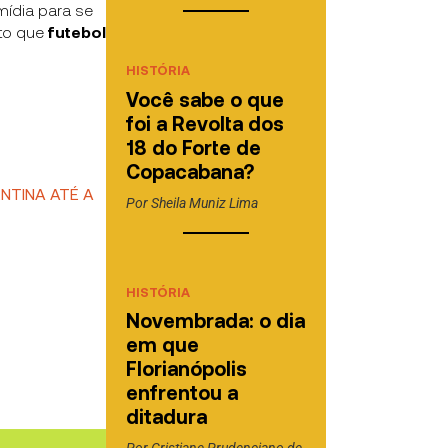
mídia para se
xto que
futebol
HISTÓRIA
Você sabe o que
foi a Revolta dos
18 do Forte de
Copacabana?
NTINA ATÉ A
Por
Sheila Muniz Lima
HISTÓRIA
Novembrada: o dia
em que
Florianópolis
enfrentou a
ditadura