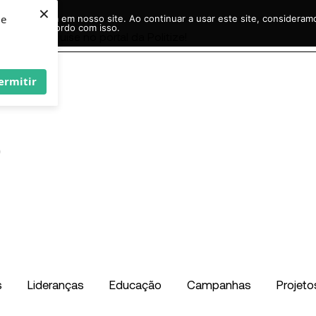
×
ie
r experiência em nosso site. Ao continuar a usar este site, considera
acordo com isso.
Pesquisar
...
ermitir
s
Lideranças
Educação
Campanhas
Projeto