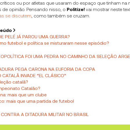
críticos ou por atletas que usaram do espaço que tinham na 
 de opinião. Pensando nisso, o
Politize!
vai mostrar neste te
as se discutem
, como também se cruzam.
teúdo
 DE PELÉ JÁ PAROU UMA GUERRA?
o futebol e política se misturaram nesse episódio?
EOPOLÍTICA FOI UMA PEDRA NO CAMINHO DA SELEÇÃO ARGE
DITADURA PEGA CARONA NA EUFORIA DA COPA
 CATALÃ INVADE “EL CLÁSICO”
leção catalã?
peonato Catalão?
na: mais que um clube
ico: mais que uma partida de futebol
 CONTRA A DITADURA MILITAR NO BRASIL