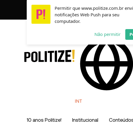
Ir
Permitir que www.politize.com.br env
Usamos cookies para garantir que você tenha a melho
para
notificações Web Push para seu
o
computador.
conteúdo
AR
MX
CO
Não permitir
P
INT
10 anos Politize!
Institucional
Conteúdo