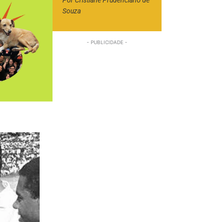
Por
Cristiane Prudenciano de
Souza