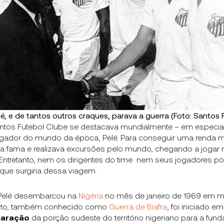
é, e de tantos outros craques, parava a guerra (Foto: Santos 
ntos Futebol Clube se destacava mundialmente – em especial
ogador do mundo da época, Pelé. Para conseguir uma renda ma
ua fama e realizava excursões pelo mundo, chegando a jogar
 Entretanto, nem os dirigentes do time nem seus jogadores p
que surgiria dessa viagem.
 Pelé desembarcou na
Nigéria
no mês de janeiro de 1969 em 
flito, também conhecido como
Guerra de Biafra
, foi iniciado em
paração
da porção sudeste do território nigeriano para a fun