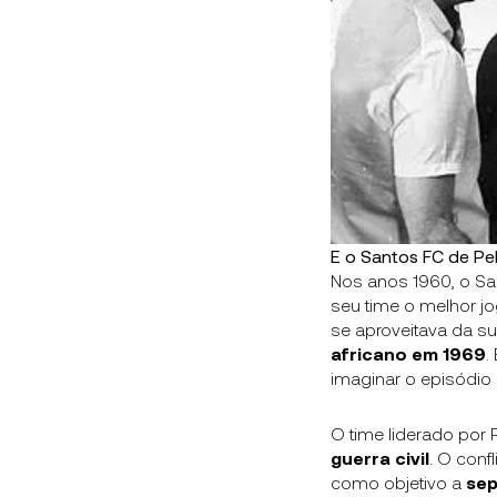
E o Santos FC de Pel
Nos anos 1960, o Sa
seu time o melhor j
se aproveitava da s
africano em 1969
.
imaginar o episódio 
O time liderado por
guerra civil
. O con
como objetivo a
se