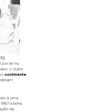
FC)
 por ter no
ior, o clube
 no
continente
oderiam
meio a uma
 1967 e tinha
dação da