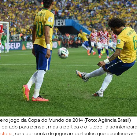
imeiro jogo da Copa do Mundo de 2014 (Foto: Agência Brasil)
parado para pensar, mas a política e o futebol já se interliga
istória
, seja por conta de jogos importantes que acontecera