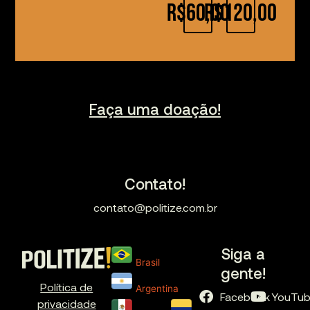
R$60,00
R$120,00
Faça uma doação!
Contato!
contato@politize.com.br
Siga a
Brasil
gente!
Política de
Argentina
Facebook
YouTu
privacidade