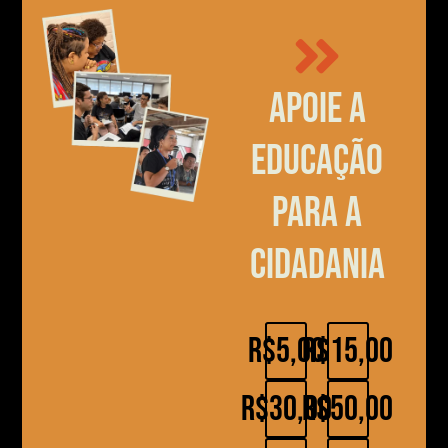
Apoie a
educação
para a
cidadania
R$5,00
R$15,00
R$30,00
R$50,00