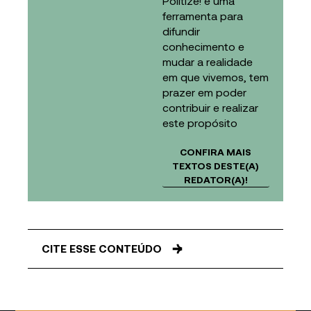
Politize! é uma
ferramenta para
difundir
conhecimento e
mudar a realidade
em que vivemos, tem
prazer em poder
contribuir e realizar
este propósito
CONFIRA MAIS
TEXTOS DESTE(A)
REDATOR(A)!
CITE ESSE CONTEÚDO