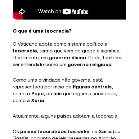
O que é uma teocracia?
O Vaticano adota como sistema político a
teocracia
, termo que vem do grego e significa,
literalmente, um
governo divino
. Pode, também,
ser entendido como um
governo religioso
.
Como uma divindade não governa, está
representada por meio de
figuras centrais
,
como o
Papa
, ou
leis
que regem a sociedade,
como a
Xaria
.
Atualmente, alguns países adotam a teocracia.
Os
países teocráticos
baseados na
Xaria
(ou
Sharia
), conjunto de leis baseadas no Alcorão,