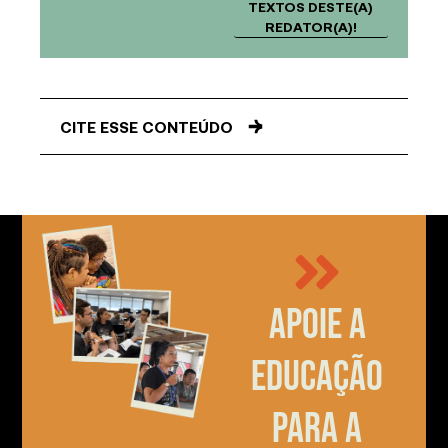
TEXTOS DESTE(A)
REDATOR(A)!
CITE ESSE CONTEÚDO
Apoie a
educação
para a