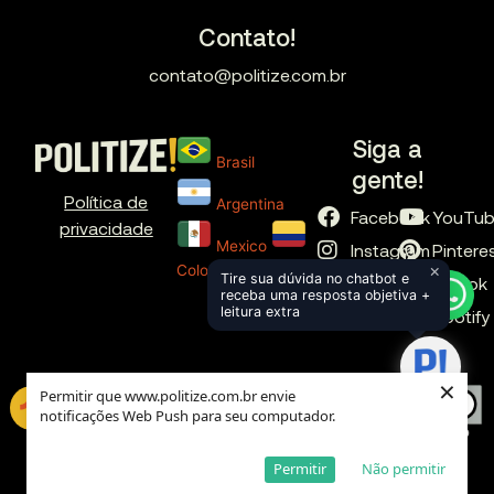
Contato!
contato@politize.com.br
Siga a
Brasil
gente!
Política de
Argentina
Facebook
YouTu
privacidade
Mexico
Instagram
Pintere
×
Colombia
Tire sua dúvida no chatbot e
X
TikTok
receba uma resposta objetiva +
leitura extra
LinkedIn
Spotify
×
Permitir que www.politize.com.br envie
notificações Web Push para seu computador.
Global
Permitir
Não permitir