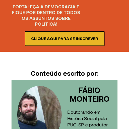
FORTALEÇA A DEMOCRACIA E
FIQUE POR DENTRO DE TODOS
OS ASSUNTOS SOBRE
POLÍTICA!
CLIQUE AQUI PARA SE INSCREVER
Conteúdo escrito por:
FÁBIO
MONTEIRO
Doutorando em
História Social pela
PUC-SP e produtor