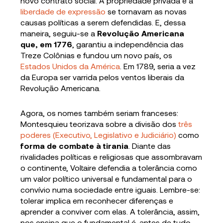
novo contrato social. A propriedade privada e a
liberdade de expressão
se tornavam as novas
causas políticas a serem defendidas. E, dessa
maneira, seguiu-se a
Revolução Americana
que, em 1776
, garantiu a independência das
Treze Colônias e fundou um novo país, os
Estados Unidos da América
. Em 1789, seria a vez
da Europa ser varrida pelos ventos liberais da
Revolução Americana.
Agora, os nomes também seriam franceses:
Montesquieu teorizava sobre a divisão dos
três
poderes (Executivo, Legislativo e Judiciário)
como
forma de combate à tirania
. Diante das
rivalidades políticas e religiosas que assombravam
o continente, Voltaire defendia a tolerância como
um valor político universal e fundamental para o
convívio numa sociedade entre iguais. Lembre-se:
tolerar implica em reconhecer diferenças e
aprender a conviver com elas. A tolerância, assim,
nos ensina que o fundamental é, antes de tudo,