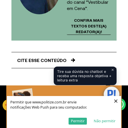
do canal “Vestibular
em Cena”.
CONFIRA MAIS
TEXTOS DESTE(A)
REDATOR(A)!
CITE ESSE CONTEÚDO
×
Tire sua dúvida no chatbot e
receba uma resposta objetiva +
leitura extra
×
Permitir que www.politize.com.br envie
notificações Web Push para seu computador.
Apoie a
Permitir
Não permitir