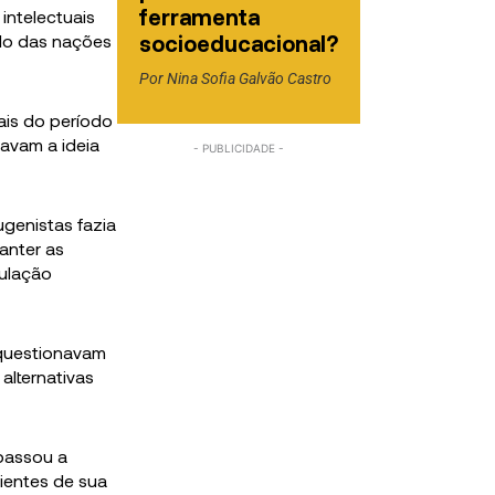
ferramenta
 intelectuais
elo das nações
socioeducacional?
Por
Nina Sofia Galvão Castro
ais do período
lavam a ideia
ugenistas fazia
manter as
pulação
 questionavam
alternativas
 passou a
lientes de sua