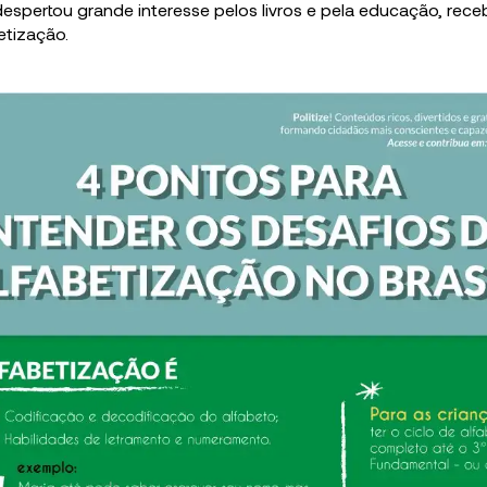
espertou grande interesse pelos livros e pela educação, rec
betização.