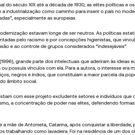
al do século XIX até a década de 1930, as elites políticas e os
m a industrialização como caminho para inserir o país no mod
zadas”, especialmente as europeias.
odernização estavam longe de ser neutros. As políticas estat
ntadas pelo racismo e por concepções higienistas, que vincu
usão e ao controle de grupos considerados “indesejáveis”.
1996), grande parte dos intelectuais que aderiram às ideias e
s ou possuía vínculos com ela. Para a autora, o interesse era 
ços, negros e índios, que constituíam a maior parcela da po
 do âmbito social.
xistiam com esse projeto excludente setores e indivíduos que
ismo, a concentração de poder nas elites, defendendo formas 
 a mãe de Antonieta, Catarina, após conquistar a liberdade,
lhos trabalhando como lavadeira. Foi na residência de um dos c