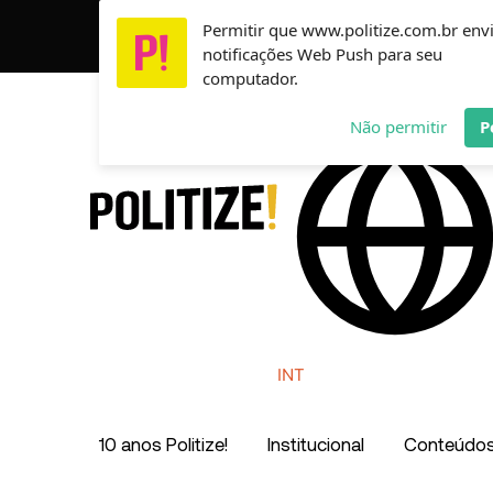
Ir
Permitir que www.politize.com.br env
Usamos cookies para garantir que você tenha a melho
para
notificações Web Push para seu
o
computador.
conteúdo
AR
MX
CO
Não permitir
P
INT
10 anos Politize!
Institucional
Conteúdo