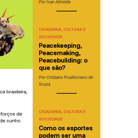
Por
Ivan Almeida
CIDADANIA, CULTURA E
SOCIEDADE
Peacekeeping,
Peacemaking,
Peacebuilding: o
que são?
Por
Cristiane Prudenciano de
Souza
a brasileira,
CIDADANIA, CULTURA E
sforços de
SOCIEDADE
 de cunho
Como os esportes
podem ser uma