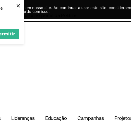
×
ie
r experiência em nosso site. Ao continuar a usar este site, considera
acordo com isso.
Pesquisar
...
ermitir
s
Lideranças
Educação
Campanhas
Projeto