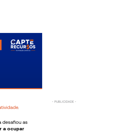
atividade
.
la desafiou as
r a ocupar