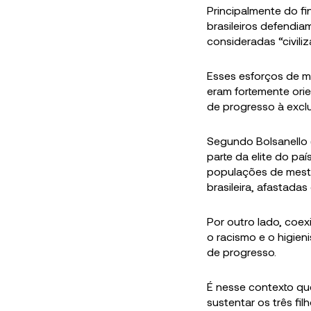
Principalmente do fin
brasileiros defendia
consideradas “civili
Esses esforços de m
eram fortemente orie
de progresso à excl
Segundo Bolsanello (
parte da elite do paí
populações de mesti
brasileira, afastadas
Por outro lado, coe
o racismo e o higien
de progresso.
É nesse contexto que
sustentar os três fi