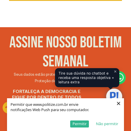
ASSINE NOSSO BOLETIM
SEMANAL
×
Tire sua dúvida no chatbot e
Seus dados estão protegidos de acordo com a Lei Geral de
receba uma resposta objetiva +
Proteção de Dados Pessoais (LGPD)
leitura extra
FORTALEÇA A DEMOCRACIA E
FIQUE POR DENTRO DE TODOS
×
OS ASSUNTOS SOBRE
Permitir que www.politize.com.br envie
POLÍTICA!
notificações Web Push para seu computador.
CLIQUE AQUI PARA SE INSCREVER
Permitir
Não permitir