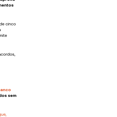
imentos
 de cinco
a
mite
 acordos,
Banco
idos sem
que,