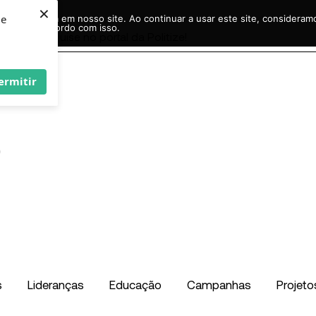
×
ie
r experiência em nosso site. Ao continuar a usar este site, considera
acordo com isso.
Pesquisar
...
ermitir
s
Lideranças
Educação
Campanhas
Projeto