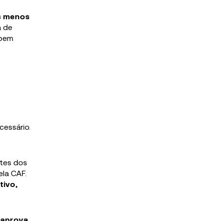
os menos
a de
 bem
cessário.
ntes dos
ela CAF.
tivo,
, aprova