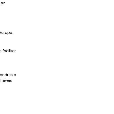
tor
Europa.
facilitar
ondres e
fiáveis