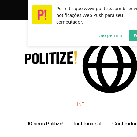
Ir
Permitir que www.politize.com.br env
Usamos cookies para garantir que você tenha a melho
para
notificações Web Push para seu
o
computador.
conteúdo
AR
MX
CO
Não permitir
P
INT
10 anos Politize!
Institucional
Conteúdo