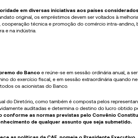
oridade em diversas iniciativas aos países considerad
dato original, os empréstimos devem ser voltados à melhori
ão, cooperação técnica e promoção do comércio intra-andino,
a e na indústria.
supremo do Banco
e reúne-se em sessão ordinária anual, a ser
ino do exercício fiscal, e em sessão extraordinária quando ne
todos os acionistas do Banco.
ual do Diretório, como também é composta pelos representa
vidamente auditadas e determina o destino do lucro obtido p
o conforme as normas previstas pelo Convênio Constitu
onhecimento de qualquer assunto que seja submetido.
lece as políticas da CAF, nomeia o Presidente Executivo