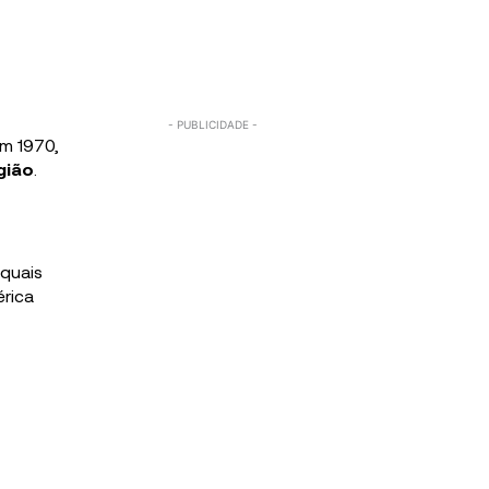
em 1970,
gião
.
 quais
érica