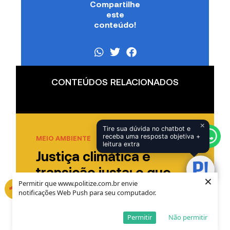
Compartilhe
este
conteúdo!
CONTEÚDOS RELACIONADOS
×
Tire sua dúvida no chatbot e
receba uma resposta objetiva +
MEIO AMBIENTE
leitura extra
Justiça climática e
transição justa: o que
×
Permitir que www.politize.com.br envie
você precisa saber?
notificações Web Push para seu computador.
Por
Luiz Fernando Arcari Ribeiro
Permitir
Não permitir