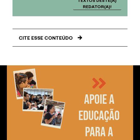
TEXTOS DESTE(A)
REDATOR(A)!
CITE ESSE CONTEÚDO
Apoie a
educação
para a