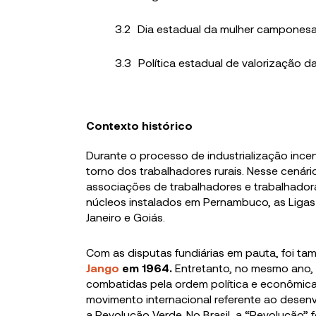
Dia estadual da mulher campones
Política estadual de valorização 
Contexto histórico
Durante o processo de industrialização inc
torno dos trabalhadores rurais. Nesse cenári
associações de trabalhadores e trabalhado
núcleos instalados em Pernambuco, as Ligas
Janeiro e Goiás.
Com as disputas fundiárias em pauta, foi t
Jango
em 1964.
Entretanto, no mesmo ano,
combatidas pela ordem política e econômica 
movimento internacional referente ao desenv
a Revolução Verde. No Brasil, a “Revolução”