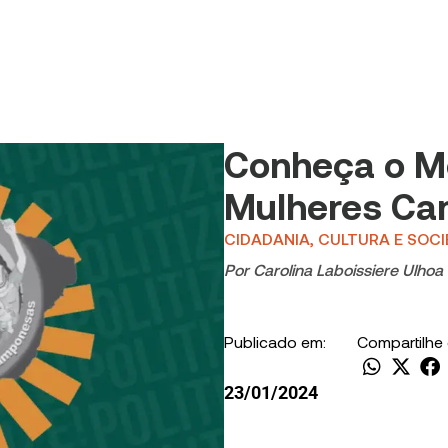
Conheça o M
Mulheres C
CIDADANIA, CULTURA E SOC
Por
Carolina Laboissiere Ulhoa
Publicado em:
Compartilhe
23/01/2024