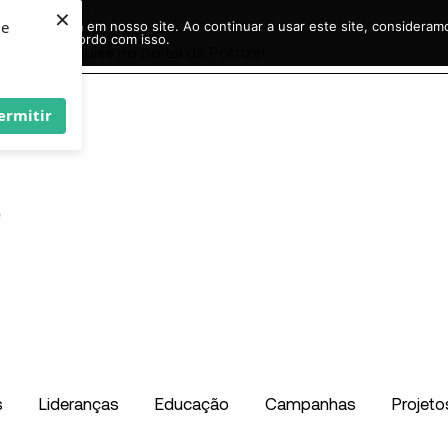
×
ie
r experiência em nosso site. Ao continuar a usar este site, considera
acordo com isso.
Pesquisar
...
ermitir
s
Lideranças
Educação
Campanhas
Projeto