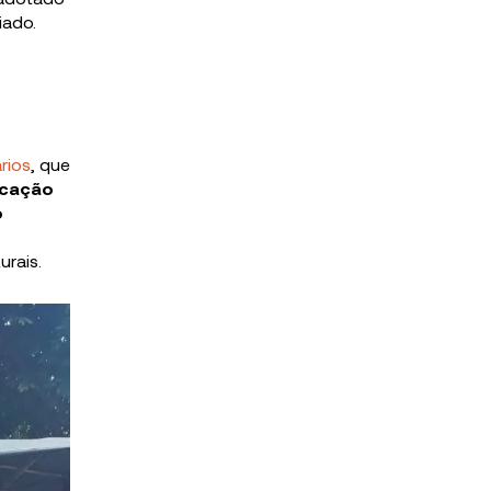
iado.
rios
, que
icação
o
urais.