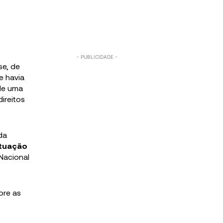
se, de
e havia
 de uma
ireitos
da
atuação
Nacional
bre as