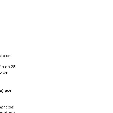
bate em
ão de 25
o de
a) por
grícola:
 adotado