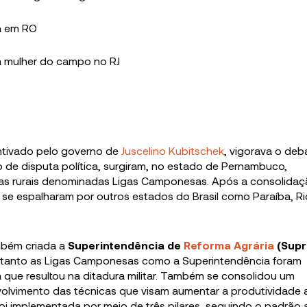
a em RO
da mulher do campo no RJ
entivado pelo governo de
Juscelino Kubitschek
, vigorava o de
o de disputa política, surgiram, no estado de Pernambuco,
ras rurais denominadas Ligas Camponesas. Após a consolidaç
 se espalharam por outros estados do Brasil como Paraíba, Ri
ambém criada a
Superintendência de
Reforma Agrária
(Supr
 tanto as Ligas Camponesas como a Superintendência foram
que resultou na ditadura militar. Também se consolidou um
olvimento das técnicas que visam aumentar a produtividade a
 foi implementada por meio de três pilares, seguindo o padrão