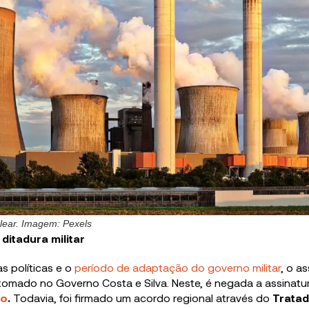
lear. Imagem: Pexels
ditadura militar
s políticas e o
período de adaptação do governo militar
, o a
tomado no Governo Costa e Silva. Neste, é negada a assinat
ão
.
Todavia, foi firmado um acordo regional através do
Trata