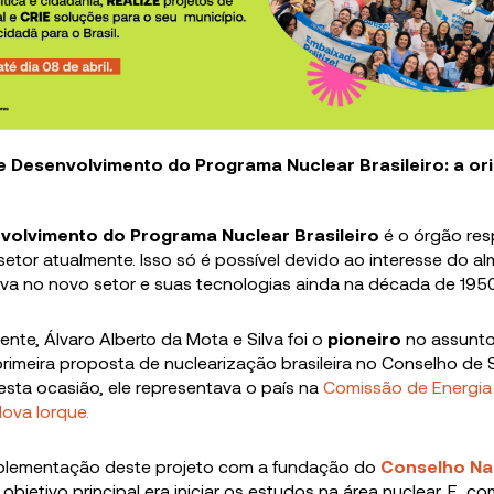
e Desenvolvimento do Programa Nuclear Brasileiro: a or
volvimento do Programa Nuclear Brasileiro
é o órgão res
tor atualmente. Isso só é possível devido ao interesse do al
lva no novo setor e suas tecnologias ainda na década de 1950
nte, Álvaro Alberto da Mota e Silva foi o
pioneiro
no assunto 
primeira proposta de nuclearização brasileira no Conselho de
esta ocasião, ele representava o país na
Comissão de Energia
Nova Iorque.
mplementação deste projeto com a fundação do
Conselho Na
O objetivo principal era iniciar os estudos na área nuclear. E, c