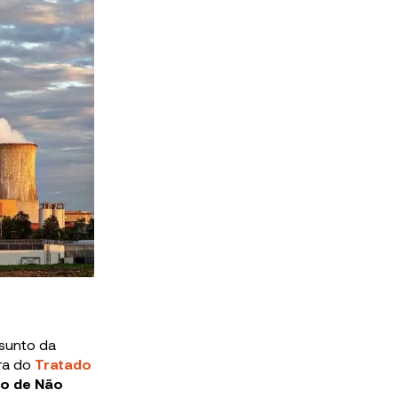
ssunto da
ura do
Tratado
do de Não