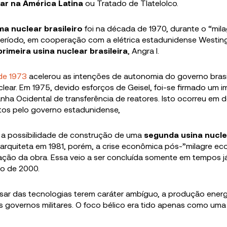
ear na América Latina
ou Tratado de Tlatelolco.
a nuclear brasileiro
foi na década de 1970, durante o “mila
eríodo, em cooperação com a elétrica estadunidense Westin
primeira usina nuclear brasileira
, Angra I.
 de 1973
acelerou as intenções de autonomia do governo brasi
clear. Em 1975, devido esforços de Geisel, foi-se firmado um 
ha Ocidental de transferência de reatores. Isto ocorreu em 
tos pelo governo estadunidense,
 a possibilidade de construção de uma
segunda usina nucle
arquiteta em 1981, porém, a crise econômica pós-”milagre e
zação da obra. Essa veio a ser concluída somente em tempos j
o de 2000.
ar das tecnologias terem caráter ambíguo, a produção energ
os governos militares. O foco bélico era tido apenas como uma