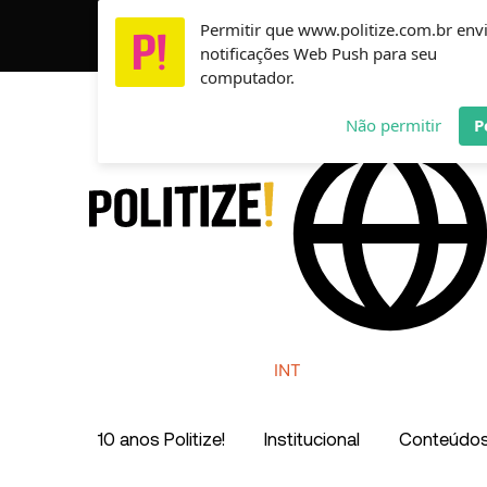
Ir
Permitir que www.politize.com.br env
Usamos cookies para garantir que você tenha a melho
para
notificações Web Push para seu
o
computador.
conteúdo
AR
MX
CO
Não permitir
P
INT
10 anos Politize!
Institucional
Conteúdo