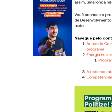
assim, uma longa his
Você conhece o prog
de Desenvolvimento d
texto.
Navegue pelo con
Antes do Comi
programa
Energia nuclea
Program
A redemocrati
Competências 