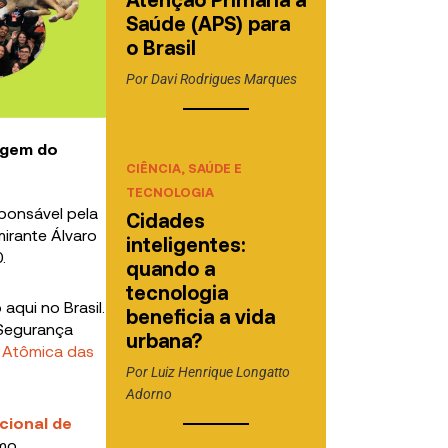
Saúde (APS) para
o Brasil
Por
Davi Rodrigues Marques
igem do
CIÊNCIA, SAÚDE E
TECNOLOGIA
ponsável pela
Cidades
mirante Álvaro
inteligentes:
.
quando a
tecnologia
aqui no Brasil.
beneficia a vida
 Segurança
urbana?
 Atômica das
Por
Luiz Henrique Longatto
Adorno
cional de
omo