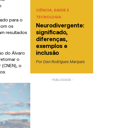
.
CIÊNCIA, SAÚDE E
TECNOLOGIA
gado para o
Neurodivergente:
 com os
significado,
am resultados
diferenças,
exemplos e
inclusão
ão do Álvaro
retomar o
Por
Davi Rodrigues Marques
 (CNEN), o
os.