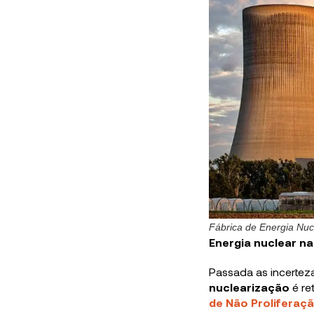
Fábrica de Energia Nuc
Energia nuclear na 
Passada as incerteza
nuclearização
é re
de Não Proliferaç