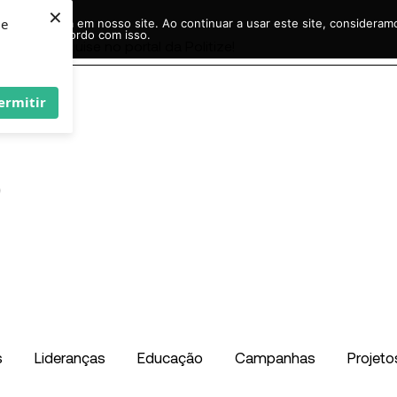
×
ie
r experiência em nosso site. Ao continuar a usar este site, considera
acordo com isso.
Pesquisar
...
ermitir
s
Lideranças
Educação
Campanhas
Projeto