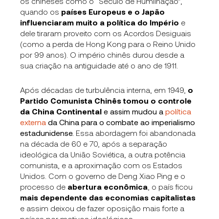
os chineses como o “Século de Humilhação”,
quando os
países Europeus e o Japão
influenciaram muito a política do Império
e
dele tiraram proveito com os Acordos Desiguais
(como a perda de Hong Kong para o Reino Unido
por 99 anos). O império chinês durou desde a
sua criação na antiguidade até o ano de 1911.
Após décadas de turbulência interna, em 1949,
o
Partido Comunista Chinês tomou o controle
da China Continental
e assim mudou a
política
externa
da China para o combate ao imperialismo
estadunidense.
Essa abordagem foi abandonada
na década de 60 e 70, após a separação
ideológica da União Soviética, a outra potência
comunista, e a aproximação com os Estados
Unidos. Com o governo de Deng Xiao Ping e o
processo de
abertura econômica
, o país ficou
mais dependente das economias capitalistas
e assim deixou de fazer oposição mais forte a
países por motivos ideológicos.