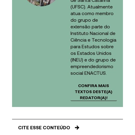
(UFSC). Atualmente
atua como membro
do grupo de
extensão parte do
Instituto Nacional de
Ciência e Tecnologia
para Estudos sobre
os Estados Unidos
(INEU) e do grupo de
empreendedorismo
social ENACTUS.
CONFIRA MAIS
TEXTOS DESTE(A)
REDATOR(A)!
CITE ESSE CONTEÚDO