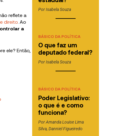
Por
Isabela Souza
ão reflete a
 direito
. Ao
ontrolar a
BÁSICO DA POLÍTICA
O que faz um
re ele? Então,
deputado federal?
Por
Isabela Souza
BÁSICO DA POLÍTICA
Poder Legislativo:
o
o que é e como
funciona?
Por
Amanda Louise Lima
Silva
,
Danniel Figueiredo