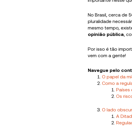
No Brasil, cerca de 
pluralidade necessá
mesmo tempo, existe
opinião pública
, c
Por isso é tão impor
vem com a gente!
Navegue pelo con
O papel da mí
Como a regula
Países
Os risc
O lado obscu
A Ditad
Regula