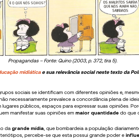
Propagandas – Fonte: Quino (2003, p. 372, tira 5).
ducação midiática
e sua relevância social neste texto da Poli
 grupos sociais se identificam com diferentes opiniões e, mes
não necessariamente prevalece a concordância plena de ideia
 lugares públicos, espaços para expressar suas opiniões. Po
uem manifestar suas opiniões em
maior quantidade
do que o
ão da
grande mídia
, que bombardeia a população diariamen
steriótipos, percebe-se que esta possui grande poder e
influ