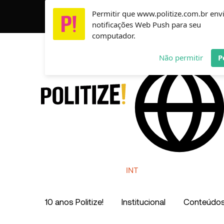
Ir
Permitir que www.politize.com.br env
Usamos cookies para garantir que você tenha a melho
para
notificações Web Push para seu
o
computador.
conteúdo
AR
MX
CO
Não permitir
P
INT
10 anos Politize!
Institucional
Conteúdo