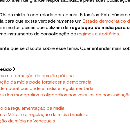
50% da mídia é controlada por apenas 5 famílias. Este número n
ria para que exista verdadeiramente um
Estado democrático de
m muitos países que utilizam de
regulação da mídia para c
omo instrumento de consolidação de
regimes autoritários
.
tante que se discuta sobre esse tema
.
Quer entender mais sob
teúdo
dia na formação da opinião pública
ção da mídia pode fortalecer a democracia
 democráticos onde a mídia é regulamentada
os dos monopólios e oligopólios nos veículos de comunicaçã
ro da regulamentação da mídia
ura Militar e a regulação da mídia brasileira
ção da mídia na Venezuela