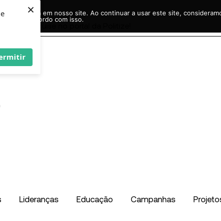
×
ie
r experiência em nosso site. Ao continuar a usar este site, considera
acordo com isso.
Pesquisar
...
ermitir
s
Lideranças
Educação
Campanhas
Projeto