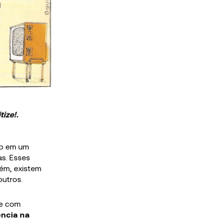
tize!.
mo em um
s. Esses
rém, existem
utros.
te com
encia na