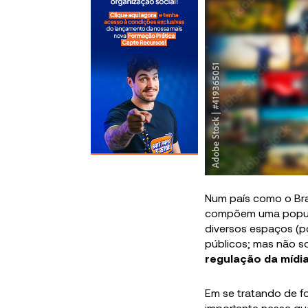
Num país como o Bras
compõem uma populaç
diversos espaços (p
públicos; mas não so
regulação da mídi
Em se tratando de f
importante nesse qu