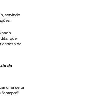
o, servindo
ações.
minado
ditar que
r certeza de
exto da
car uma certa
e “compre”