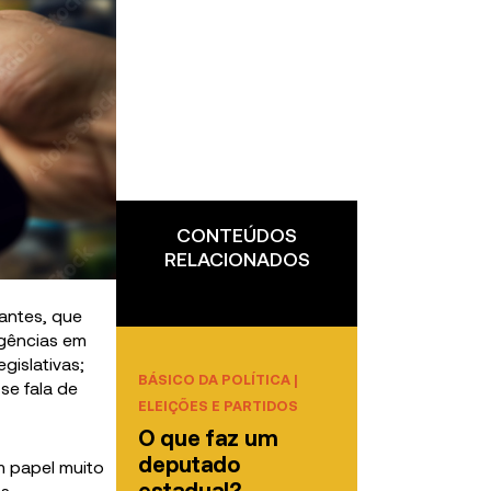
CONTEÚDOS
RELACIONADOS
tantes, que
rgências em
gislativas;
BÁSICO DA POLÍTICA
|
se fala de
ELEIÇÕES E PARTIDOS
O que faz um
deputado
m papel muito
estadual?
s.