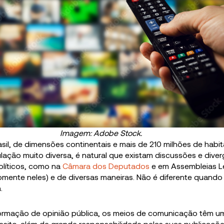
Imagem: Adobe Stock.
il, de dimensões continentais e mais de 210 milhões de habi
ão muito diversa, é natural que existam discussões e dive
olíticos, como na
Câmara dos Deputados
e em Assembleias Le
mente neles) e de diversas maneiras. Não é diferente quando 
a
.
ormação de opinião pública, os meios de comunicação têm u
esito, além de grande responsabilidade pelas suas publicaçõe