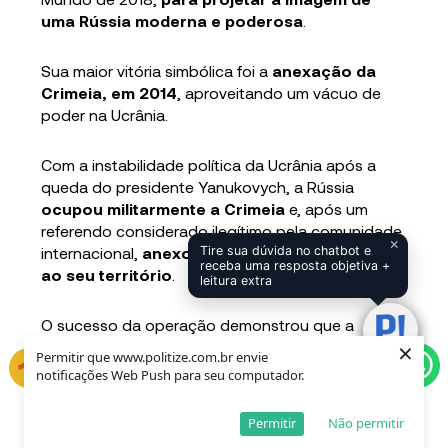
uma Rússia moderna e poderosa
.
Sua maior vitória simbólica foi a
anexação da
Crimeia, em 2014
, aproveitando um vácuo de
poder na Ucrânia.
Com a instabilidade política da Ucrânia após a
queda do presidente Yanukovych, a Rússia
ocupou militarmente a Crimeia
e, após um
referendo considerado ilegítimo pela comunidade
×
internacional,
anexou a península ucraniana
Tire sua dúvida no chatbot e
receba uma resposta objetiva +
ao seu território
.
leitura extra
O sucesso da operação demonstrou que a
×
Rússia, mesmo sem o status de superpotência da
Permitir que www.politize.com.br envie
era soviética, ainda era capaz de desafiar o
notificações Web Push para seu computador.
Ocidente.
Permitir
Não permitir
Princípios como democracia, soberania nacional e