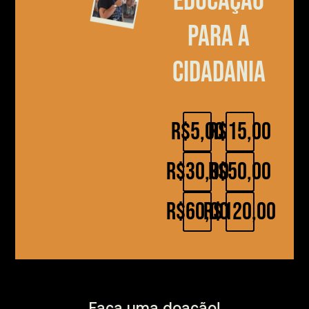
educação
para a
cidadania
R$5,00
R$15,00
R$30,00
R$50,00
R$60,00
R$120,00
Faça uma doação!