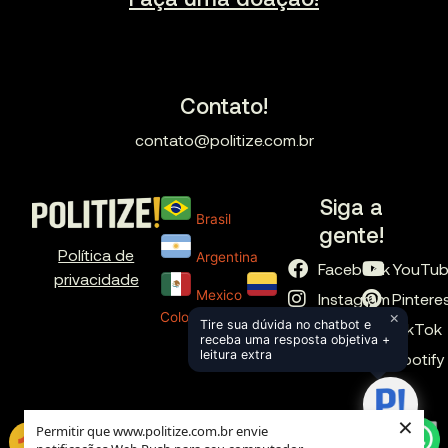
Contato!
contato@politize.com.br
Siga a
Brasil
gente!
Política de
Argentina
Facebook
YouTu
privacidade
Mexico
Instagram
Pintere
×
Colombia
Tire sua dúvida no chatbot e
X
TikTok
receba uma resposta objetiva +
leitura extra
LinkedIn
Spotify
×
Permitir que www.politize.com.br envie