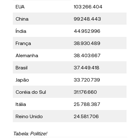
EUA
103.266.404
China
99.248.443
Índia
44.952.996
França
38.930.489
Alemanha
38.403.667
Brasil
37.449.418
Japão
33.720.739
Coréia do Sul
31.176.660
Itália
25.788.387
Reino Unido
24.581.706
Tabela: Politize!