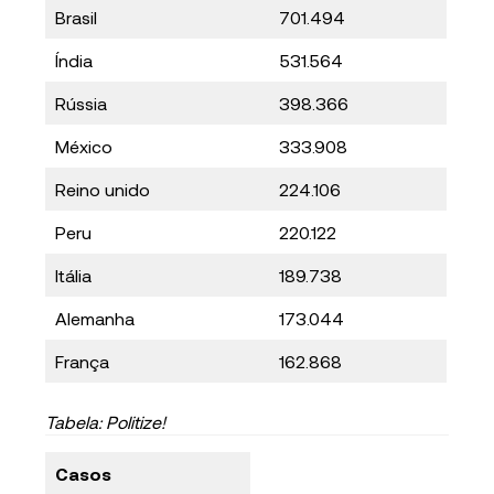
Brasil
701.494
Índia
531.564
Rússia
398.366
México
333.908
Reino unido
224.106
Peru
220.122
Itália
189.738
Alemanha
173.044
França
162.868
Tabela: Politize!
Casos