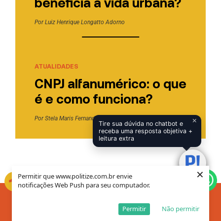
beneficia a vida urbana?
Por
Luiz Henrique Longatto Adorno
ATUALIDADES
CNPJ alfanumérico: o que
é e como funciona?
Por
Stela Maris Fernandes Pereira
×
Tire sua dúvida no chatbot e
receba uma resposta objetiva +
leitura extra
×
Permitir que www.politize.com.br envie
notificações Web Push para seu computador.
ASSINE NOSSO BOLETIM
Permitir
Não permitir