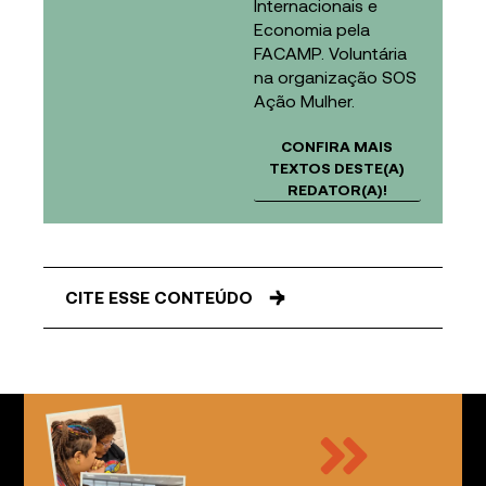
Internacionais e
Economia pela
FACAMP. Voluntária
na organização SOS
Ação Mulher.
CONFIRA MAIS
TEXTOS DESTE(A)
REDATOR(A)!
CITE ESSE CONTEÚDO