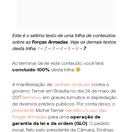
Este é o sétimo texto de uma trilha de conteúdos
sobre as
Forças Armadas
. Veja os demais textos
desta trilha:
1
–
2
–
3
–
4
–
5
–
6
–
7
Ao terminar de ler este conteúdo, você terá
concluído
100
%
desta trilha
A manifestação de
centrais sindicais
contra o
governo Temer em Brasília no dia 24 de maio de
2017
terminou
em graves tumultos e depredação
de diversos prédios públicos. Por conta disso, o
presidente
Michel Temer
decretou o uso das
Forças Armadas
para uma
operação de
garantia da lei e da ordem (GLO)
. O pedido
inicial, feito pelo presidente da Câmara, Rodrigo