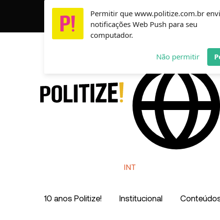
Ir
Permitir que www.politize.com.br env
Usamos cookies para garantir que você tenha a melho
para
notificações Web Push para seu
o
computador.
conteúdo
AR
MX
CO
Não permitir
P
INT
10 anos Politize!
Institucional
Conteúdo