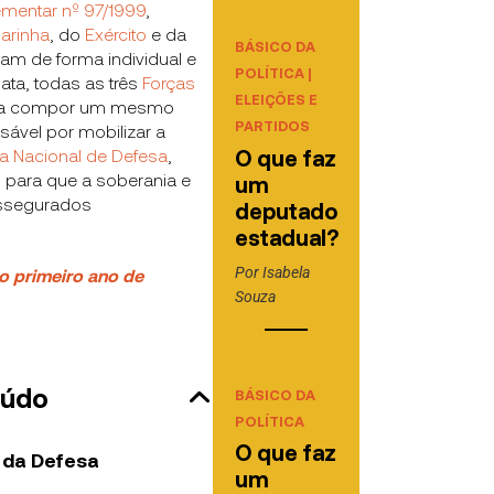
ementar nº 97/1999
,
arinha
, do
Exército
e da
BÁSICO DA
tiam de forma individual e
POLÍTICA
|
ata, todas as três
Forças
ELEIÇÕES E
m a compor um mesmo
PARTIDOS
sável por mobilizar a
ia Nacional de Defesa
,
O que faz
para que a soberania e
um
assegurados
deputado
estadual?
Por
Isabela
o primeiro ano de
Souza
eúdo
BÁSICO DA
POLÍTICA
O que faz
o da Defesa
um