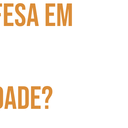
fesa em
dade?