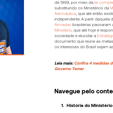
de 1999, por meio da
lei compl
substituindo os Ministérios da
M
Aeronáutica
, que até então exis
independente. A partir daquela d
Armadas
brasileiras passara
Ministério
, que até hoje é respon
sociedade e elucidar a
Estratég
documento que reúne as metas 
os interesses do Brasil sejam 
Leia mais:
Confira 4 medidas d
Governo Temer
Navegue pelo cont
História do Ministéri