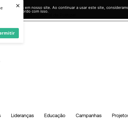
×
ie
r experiência em nosso site. Ao continuar a usar este site, considera
acordo com isso.
Pesquisar
...
ermitir
s
Lideranças
Educação
Campanhas
Projeto