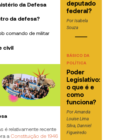
deputado
istério da Defesa
federal?
stro da defesa?
Por
Isabela
Souza
sob comando de militar
civil
BÁSICO DA
POLÍTICA
Poder
Legislativo:
o que é e
como
funciona?
Por
Amanda
esa
Louise Lima
Silva
,
Danniel
s é relativamente recente
Figueiredo
ora a
Constituição de 1946