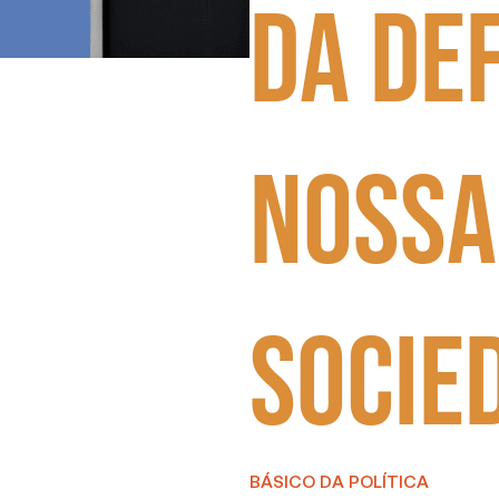
da De
nossa
socie
BÁSICO DA POLÍTICA