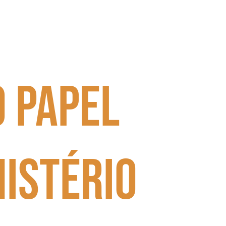
o papel
nistério