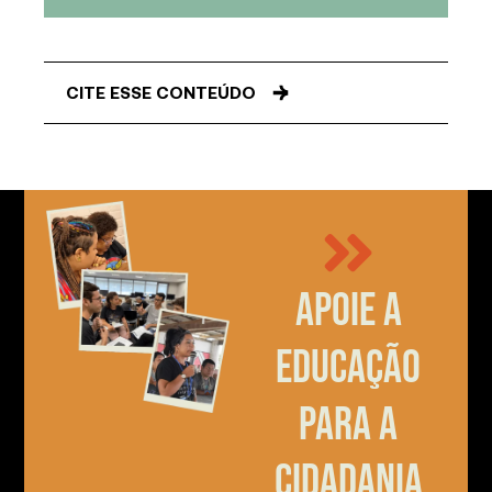
CITE ESSE CONTEÚDO
Apoie a
educação
para a
cidadania