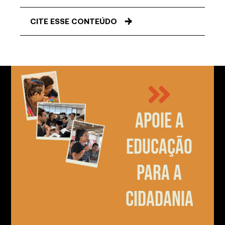
CITE ESSE CONTEÚDO
Apoie a
educação
para a
cidadania