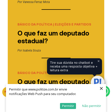
Por
Vanessa Ferraz Mota
BÁSICO DA POLÍTICA
|
ELEIÇÕES E PARTIDOS
O que faz um deputado
estadual?
Por
Isabela Souza
×
Tire sua dúvida no chatbot e
receba uma resposta objetiva +
leitura extra
BÁSICO DA POLÍTICA
O que faz um deputado
×
×
federal?
Permitir que www.politize.com.br envie
Permitir que www.politize.com.br envie
notificações Web Push para seu computador.
notificações Web Push para seu computador.
Por
Isabela Souza
Permitir
Permitir
Não permitir
Não permitir