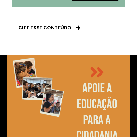
CITE ESSE CONTEÚDO
Apoie a
educação
para a
cidadania