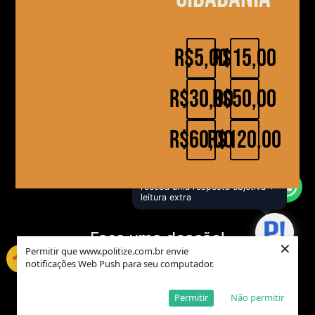
R$5,00
R$15,00
R$30,00
R$50,00
R$60,00
R$120,00
×
Tire sua dúvida no chatbot e
receba uma resposta objetiva +
leitura extra
Faça uma doação!
×
Permitir que www.politize.com.br envie
notificações Web Push para seu computador.
Permitir
Não permitir
Contato!