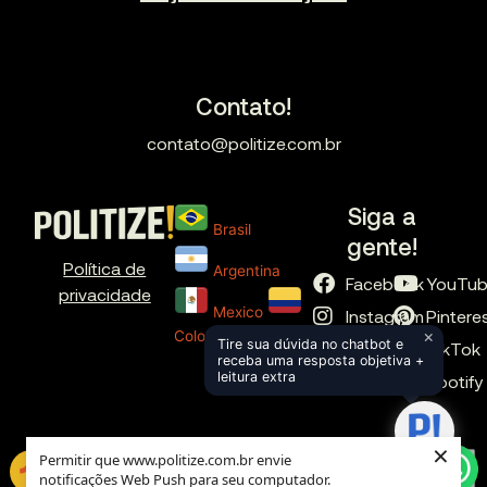
Contato!
contato@politize.com.br
Siga a
Brasil
gente!
Política de
Argentina
Facebook
YouTu
privacidade
Mexico
Instagram
Pintere
×
Colombia
Tire sua dúvida no chatbot e
X
TikTok
receba uma resposta objetiva +
leitura extra
LinkedIn
Spotify
×
Permitir que www.politize.com.br envie
notificações Web Push para seu computador.