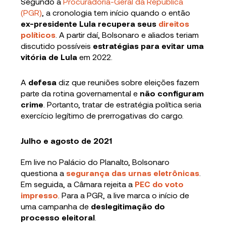
Segundo a
Procuradoria-Geral da República
(PGR)
, a cronologia tem início quando o então
ex-presidente Lula recupera seus
direitos
políticos
. A partir daí, Bolsonaro e aliados teriam
discutido possíveis
estratégias para evitar uma
vitória de Lula
em 2022.
A
defesa
diz que reuniões sobre eleições fazem
parte da rotina governamental e
não configuram
crime
. Portanto, tratar de estratégia política seria
exercício legítimo de prerrogativas do cargo.
Julho e agosto de 2021
Em live no Palácio do Planalto, Bolsonaro
questiona a
segurança das urnas eletrônicas
.
Em seguida, a Câmara rejeita a
PEC do voto
impresso
. Para a PGR, a live marca o início de
uma campanha de
deslegitimação
do
processo eleitoral
.