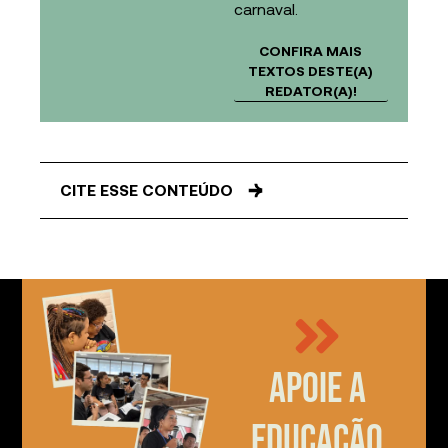
carnaval.
CONFIRA MAIS
TEXTOS DESTE(A)
REDATOR(A)!
CITE ESSE CONTEÚDO
Apoie a
educação