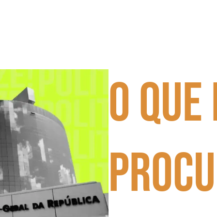
O que 
Procu