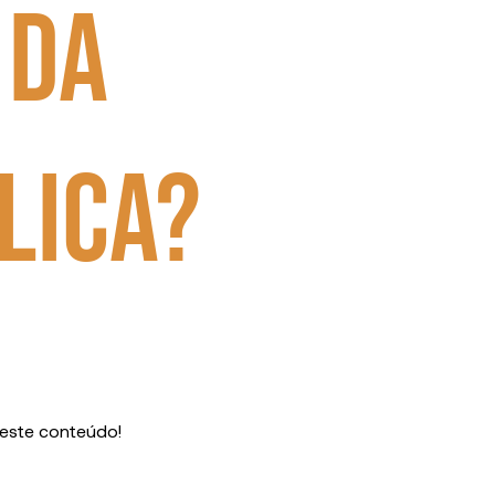
 da
lica?
 este conteúdo!