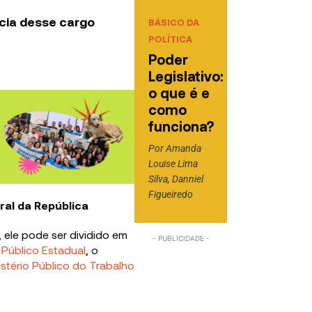
cia desse cargo
BÁSICO DA
POLÍTICA
Poder
Legislativo:
o que é e
como
funciona?
Por
Amanda
Louise Lima
Silva
,
Danniel
Figueiredo
ral da República
 ele pode ser dividido em
o Público Estadual
, o
istério Público do Trabalho