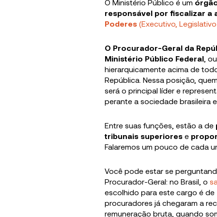
O Ministério Público é um
órgão
responsável por fiscalizar a
Poderes
(Executivo, Legislativo 
O Procurador-Geral da Repúb
Ministério Público Federal
, ou
hierarquicamente acima de tod
República. Nessa posição, quem
será o principal líder e represen
perante a sociedade brasileira e
Entre suas funções, estão a de
tribunais superiores
e
propor
Falaremos um pouco de cada um
Você pode estar se perguntan
Procurador-Geral: no Brasil, o
sa
escolhido para este cargo é de
procuradores já chegaram a re
remuneração bruta, quando som