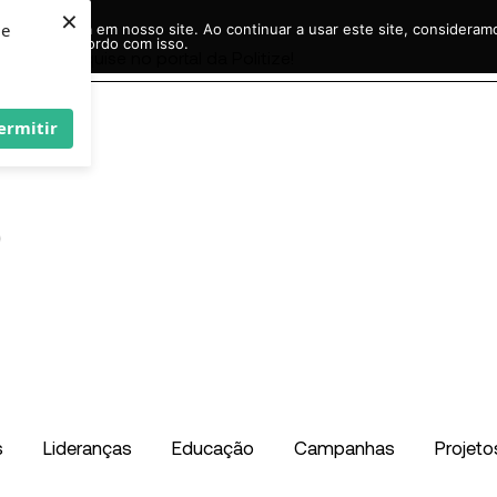
×
ie
r experiência em nosso site. Ao continuar a usar este site, considera
acordo com isso.
Pesquisar
...
ermitir
s
Lideranças
Educação
Campanhas
Projeto