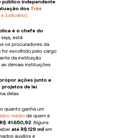
 público independente
 atuação dos
Três
e Judiciário)
.
lica é o chefe do
 seja, está
os os procuradores da
 for escolhido pelo cargo
tante da instituição
 as demais instituições.
propor ações junto a
 projetos de lei
.
a delas.
do quanto ganha um
lário
m
édio
de quem é
R$
41.650,92
. Alguns
ceber
até R$ 129 mil
em
ados auxílios e