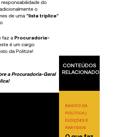
 responsabilidade do
radicionalmente o
omes de uma “
lista tríplice
”
o.
e faz a
Procuradoria-
este é um cargo
o da Politize!.
CONTEÚDOS
RELACIONADOS
re a Procuradoria-Geral
lica!
BÁSICO DA
POLÍTICA
|
ELEIÇÕES E
PARTIDOS
O que faz