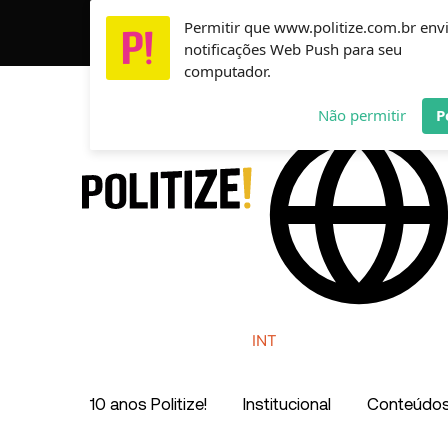
Ir
Permitir que www.politize.com.br env
Usamos cookies para garantir que você tenha a melho
para
notificações Web Push para seu
o
computador.
conteúdo
AR
MX
CO
Não permitir
P
INT
10 anos Politize!
Institucional
Conteúdo