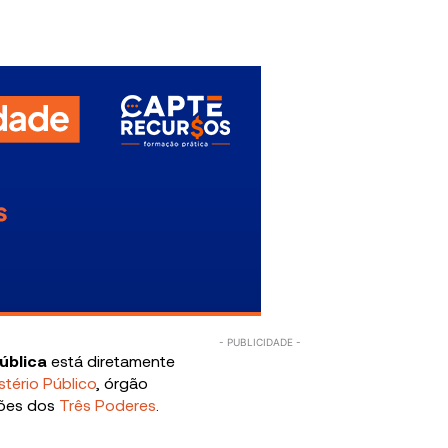
ública
está diretamente
stério Público
, órgão
ções dos
Três Poderes
.