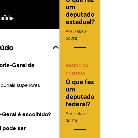
um
deputado
estadual?
Por
Isabela
Souza
eúdo
oria-Geral da
BÁSICO DA
POLÍTICA
O que faz
ibunais superiores
um
deputado
federal?
Geral é escolhido?
Por
Isabela
Souza
l pode ser