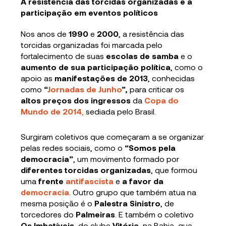
A resistência das torcidas organizadas e a
participação em eventos políticos
Nos anos de
1990
e
2000
, a resistência das
torcidas organizadas foi marcada pelo
fortalecimento de suas
escolas de samba
e o
aumento de sua participação
política
, como o
apoio as
manifestações de 2013
, conhecidas
como
“
Jornadas de Junho
”,
para criticar os
altos preços dos ingressos
da
Copa do
Mundo de 2014
,
sediada pelo Brasil.
Surgiram coletivos que começaram a se organizar
pelas redes sociais, como o
“Somos pela
democracia”
, um movimento formado por
diferentes torcidas organizadas
, que formou
uma
frente
antifascista
e
a favor da
democracia
. Outro grupo que também atua na
mesma posição é o
Palestra Sinistro
, de
torcedores do
Palmeiras
. E também o coletivo
Os Imbatíveis
, do clube
Vitória
, na Bahia, que