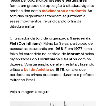
Nesse período, muitos
jovens e estudantes
formaram grupos de oposição à ditadura vigente,
conhecidos como
movimentos estudantis
. As
torcidas organizadas também se juntaram a
esses movimentos, reivindicando o fim da
ditadura militar.
O fundador da torcida organizada
Gaviões da
Fiel (Corinthians)
, Flávio La Selva, participou de
passeatas estudantis em
1968
. E em
1977
, uma
faixa foi estendida no estádio do
Morumbi
pelas
organizadas do
Corinthians
e
Santos
com os
dizeres: “Anistia ampla, geral e irrestrita”, fazendo
crítica a
Lei da Anistia
de
1979
, uma lei que
perdoou os crimes praticados durante o período
militar no Brasil.
Veja a imagem a seguir: