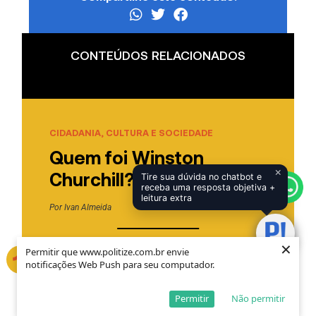
CONTEÚDOS RELACIONADOS
CIDADANIA, CULTURA E SOCIEDADE
Quem foi Winston
×
Churchill?
Tire sua dúvida no chatbot e
receba uma resposta objetiva +
leitura extra
Por
Ivan Almeida
×
×
Permitir que www.politize.com.br envie
Permitir que www.politize.com.br envie
notificações Web Push para seu computador.
notificações Web Push para seu computador.
CIDADANIA, CULTURA E SOCIEDADE
Peacekeeping,
Permitir
Permitir
Não permitir
Não permitir