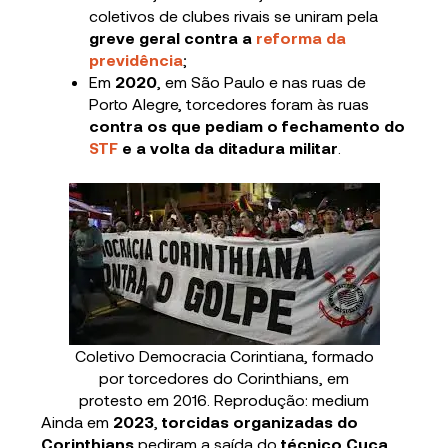
coletivos de clubes rivais se uniram pela
greve geral contra a
reforma da
previdência
;
Em
2020
, em São Paulo e nas ruas de
Porto Alegre, torcedores foram às ruas
contra os que pediam o fechamento do
STF
e a volta da ditadura militar
.
Coletivo Democracia Corintiana, formado
por torcedores do Corinthians, em
protesto em 2016. Reprodução: medium
Ainda em
2023
,
torcidas organizadas do
Corinthians
pediram a saída do
técnico Cuca
,