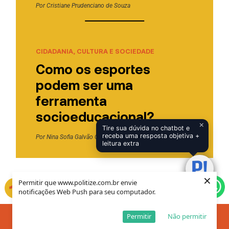
Por
Cristiane Prudenciano de Souza
CIDADANIA, CULTURA E SOCIEDADE
Como os esportes
podem ser uma
ferramenta
socioeducacional?
×
Tire sua dúvida no chatbot e
receba uma resposta objetiva +
Por
Nina Sofia Galvão Castro
leitura extra
×
Permitir que www.politize.com.br envie
notificações Web Push para seu computador.
Permitir
Não permitir