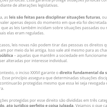
iante de alterações legislativas.
a, as
leis são feitas para disciplinar situações futuras
, o
 valer apenas depois do momento em que ela foi decretada.
l que as leis também incidam sobre situações passadas o
uais elas eram reguladas.
casos, leis novas não podem tirar das pessoas os direitos q
ram por meio da lei antiga. Isso vale até mesmo para as c
pública
– aquelas que mantêm a sociedade em funcioname
er alteradas por interesse individual.
ontexto, o inciso XXXVI garante o
direito fundamental da 
a
. Esse princípio assegura que determinadas situações disci
 continuarão protegidas mesmo que essa lei seja revogada 
ra.
ações protegidas por esse direito são divididas em três cate
do, ato jurídico perfeito e coisa julgada
. Vejamos o que c