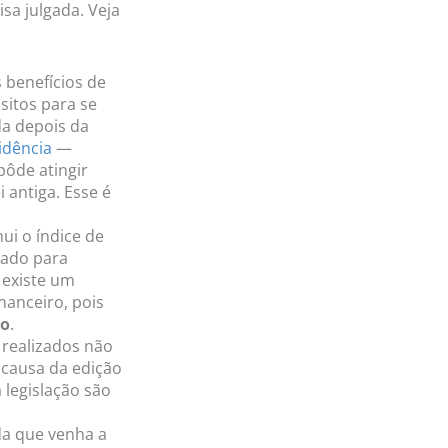
isa julgada. Veja
s benefícios de
sitos para se
da depois da
idência
—
pôde atingir
 antiga. Esse é
nui o índice de
iado para
 existe um
nanceiro, pois
to
.
 realizados não
 causa da edição
 legislação são
nda que venha a