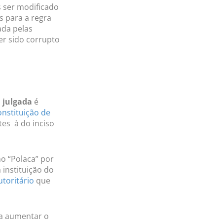
s ser modificado
 para a regra
ada pelas
er sido corrupto
a julgada
é
nstituição de
es à do inciso
o “Polaca” por
 instituição do
toritário
que
ra aumentar o