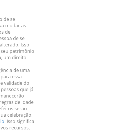
o de se
ova mudar as
os de
pessoa de se
lterado. Isso
o seu patrimônio
, um direito
igência de uma
 para essa
de validade do
 pessoas que já
ermanecerão
regras de idade
feitos serão
ua celebração.
rio
. Isso significa
ovos recursos,