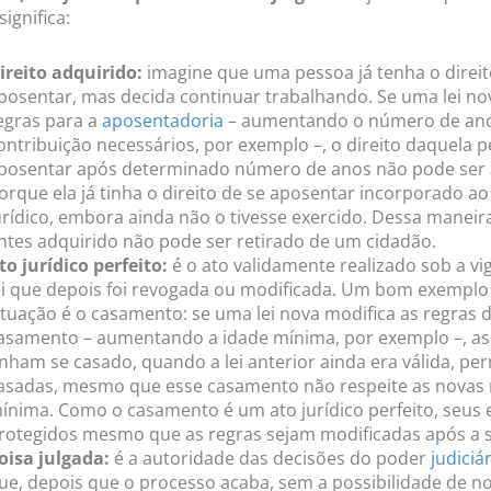
ignifica:
ireito adquirido:
imagine que uma pessoa já tenha o direit
posentar, mas decida continuar trabalhando. Se uma lei n
egras para a
aposentadoria
– aumentando o número de an
ontribuição necessários, por exemplo –, o direito daquela 
posentar após determinado número de anos não pode ser a
orque ela já tinha o direito de se aposentar incorporado a
urídico, embora ainda não o tivesse exercido. Dessa maneira
ntes adquirido não pode ser retirado de um cidadão.
to jurídico perfeito:
é o ato validamente realizado sob a v
ei que depois foi revogada ou modificada. Um bom exemplo
ituação é o casamento: se uma lei nova modifica as regras 
asamento – aumentando a idade mínima, por exemplo –, as
inham se casado, quando a lei anterior ainda era válida, p
asadas, mesmo que esse casamento não respeite as novas 
ínima. Como o casamento é um ato jurídico perfeito, seus e
rotegidos mesmo que as regras sejam modificadas após a s
oisa julgada:
é a autoridade das decisões do poder
judiciá
ue, depois que o processo acaba, sem a possibilidade de n