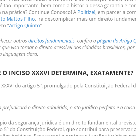
 é tão importante, bem como a história dessa garantia e co
a na prática? Continue Conosco! A
Politize!
,
em parceria co
uto Mattos Filho
,
irá descomplicar mais um direito fundamen
to “
Artigo Quinto
”.
nhecer outros
direitos fundamentais
, confira a
página do Artigo 
a que visa tornar o direito acessível aos cidadãos brasileiros, por
 linguagem clara.
 O INCISO XXXVI DETERMINA, EXATAMENTE?
o XXXVI do artigo 5º, promulgado pela Constituição Federal d
 prejudicará o direito adquirido, o ato jurídico perfeito e a coisa
ípio da segurança jurídica é um direito fundamental previsto
o 5º da Constituição Federal, que contribui para preservar 
ções jurídicas. Essa garantia protege situações jurídicas co