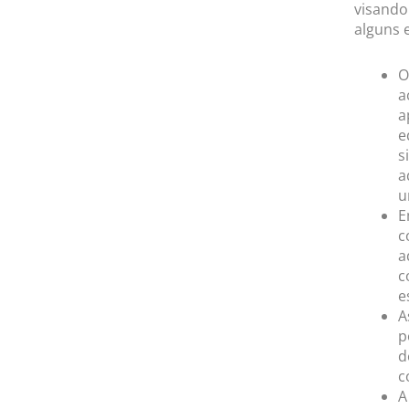
visando 
alguns 
O
a
a
e
s
a
u
E
c
a
c
e
A
p
d
c