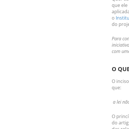
que ele
aplicad
o
Instit
do proje
Para co
iniciativ
com uma
O QUE
O incis
que:
a lei não
O princ
do artig
das rela