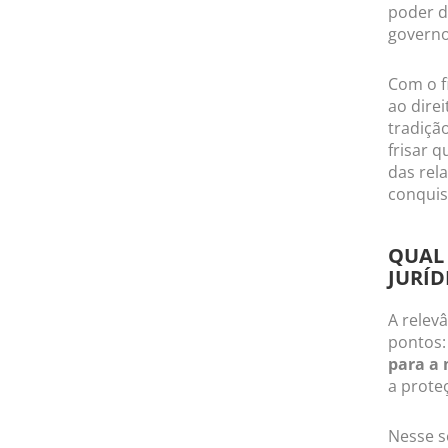
poder d
governo
Com o f
ao direi
tradição
frisar q
das rela
conquis
QUAL 
JURÍD
A relev
pontos:
para a
a prote
Nesse se