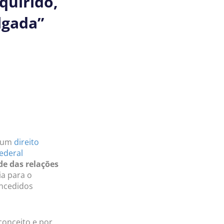
quirido,
ulgada”
é um
direito
ederal
de das relações
ia para o
oncedidos
conceito e por