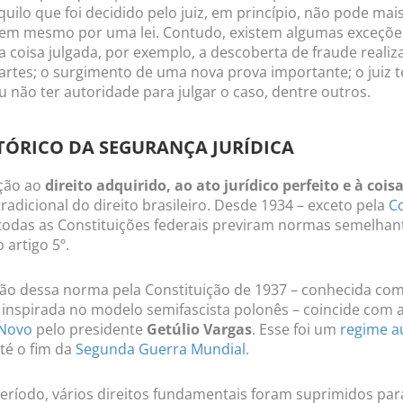
quilo que foi decidido pelo juiz, em princípio, não pode mai
em mesmo por uma lei. Contudo, existem algumas exceções
a coisa julgada, por exemplo, a descoberta de fraude realiz
artes; o surgimento de uma nova prova importante; o juiz t
u não ter autoridade para julgar o caso, dentre outros.
TÓRICO DA SEGURANÇA JURÍDICA
ção ao
direito adquirido, ao ato jurídico perfeito e à cois
radicional do direito brasileiro. Desde 1934 – exceto pela
Co
todas as Constituições federais previram normas semelhant
 artigo 5º.
ão dessa norma pela Constituição de 1937 – conhecida com
o inspirada no modelo semifascista polonês – coincide com a
 Novo
pelo presidente
Getúlio Vargas
. Esse foi um
regime au
té o fim da
Segunda Guerra Mundial
.
eríodo, vários direitos fundamentais foram suprimidos pa