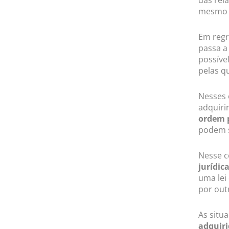
mesmo d
Em regr
passa a
possíve
pelas q
Nesses 
adquiri
ordem 
podem s
Nesse c
jurídic
uma lei
por out
As situ
adquiri