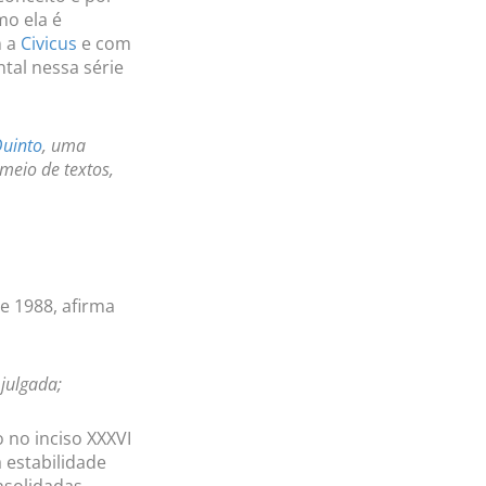
mo ela é
m a
Civicus
e com
tal nessa série
Quinto
, uma
 meio de textos,
e 1988, afirma
 julgada;
 no inciso XXXVI
a estabilidade
nsolidadas,