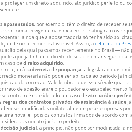
a proteger um direito adquirido, ato jurídico perfeito ou co
exemplos:
s
aposentados
, por exemplo, têm o direito de receber seu
cordo com a lei vigente na época em que atingiram os requi
posentar, ainda que a aposentadoria só tenha sido solicita
dição de uma lei menos favorável. Assim, a
reforma da Prev
ituação pela qual passamos recentemente no Brasil — não 
queles que já tinham o direito de se aposentar segundo a lei
m caso de
direito adquirido
.
m relação à
caderneta de poupança
, a legislação que dimi
orreção monetária não pode ser aplicada ao período já inic
quisição da correção. Vale lembrar que isso só vale quando
ontrato de adesão entre o poupador e o estabelecimento fi
sse contrato é considerado um caso de
ato jurídico perfei
s
regras dos contratos privados de assistência à saúde
já
odem ser modificadas unilateralmente pelas empresas por
e uma nova lei, pois os contratos firmados de acordo com a
onsiderados um ato jurídico perfeito.
A
decisão judicial
, a princípio, não pode ser modificada, ai