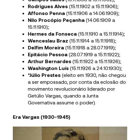
Rodrigues Alves
(15.11.1902 a 15.11.1906);
Affonso Penna
(15.11.1906 a 14.06.1909);
Nilo Procópio Peçanha
(14.06.1909 a
15.11.1910);
Hermes da Fonseca
(15.11.1910 a 15.11.1914);
Wenceslau Braz
(15.11.1914 a 15.11.1918);
Delfim Moreira
(15.11.1918 a 28.07.1919);
Epitácio Pessoa
(28.07.1919 a 15.11.1922);
Arthur Bernardes
(15.11.1922 a 15.11.1926);
Washington Luís
(15.11.1926 a 24.10.1930);
*Júlio Prestes
(eleito em 1930, não chegou
a ser empossado, por conta da eclosão do
movimento revolucionário liderado por
Getúlio Vargas, quando a Junta
Governativa assume o poder).
Era Vargas (1930-1945)