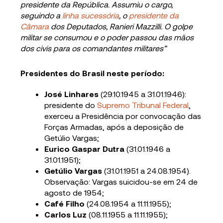
presidente da República. Assumiu o cargo,
seguindo a
linha sucessória
, o
presidente da
Câmara
dos Deputados, Ranieri Mazzilli. O golpe
militar se consumou e o poder passou das mãos
dos civis para os comandantes militares”
Presidentes do Brasil neste período:
J
osé
Linhares
(29.10.1945 a 31.01.1946):
presidente do
Supremo Tribunal Federal
,
exerceu a Presidência por convocação das
Forças Armadas, após a deposição de
Getúlio Vargas;
Eurico Gaspar Dutra
(31.01.1946 a
31.01.1951);
Getúlio Vargas
(31.01.1951 a 24.08.1954).
Observação: Vargas suicidou-se em 24 de
agosto de 1954;
Café Filho
(24.08.1954 a 11.11.1955);
Carlos Luz
(08.11.1955 a 11.11.1955);