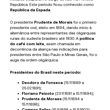
República. Este período ficou conhecido como
República da Espada
.
O presidente
Prudente de Morais
foi o primeiro
presidente civil, eleito em 1894, dando início à
alternância entre representantes das oligarquias
rurais do sudeste brasileiro até 1930. A
política
do café com leite
, assim chamada em
decorrência da aliança nas indicações para
presidentes entre São Paulo e Minas Gerais, foi o
auge da ordem oligárquica.
Presidentes do Brasil neste período:
Deodoro da Fonseca
(15.11.1889 a
25.02.1891);
Floriano Peixoto
(23.11.1891 a 15.11.1894);
Prudente de Moraes
(15.11.1894 a
15.11.1898);
Campos Salles
(15.11.1898 a 15.11.1902);