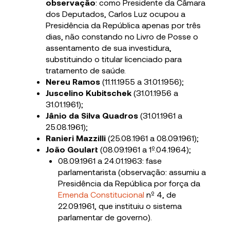
observação
: como Presidente da Câmara
dos Deputados, Carlos Luz ocupou a
Presidência da República apenas por três
dias, não constando no Livro de Posse o
assentamento de sua investidura,
substituindo o titular licenciado para
tratamento de saúde.
Nereu Ramos
(11.11.1955 a 31.01.1956);
Juscelino Kubitschek
(31.01.1956 a
31.01.1961);
Jânio da Silva Quadros
(31.01.1961 a
25.08.1961);
Ranieri Mazzilli
(25.08.1961 a 08.09.1961);
João Goulart
(08.09.1961 a 1º.04.1964);
08.09.1961 a 24.01.1963: fase
parlamentarista (observação: assumiu a
Presidência da República por força da
Emenda Constitucional
nº 4, de
22.09.1961, que instituiu o sistema
parlamentar de governo).