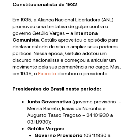
Constitucionalista de 1932
.
Em 1935, a Aliança Nacional Libertadora (ANL)
promoveu uma tentativa de golpe contra o
governo Getúlio Vargas – a
Intentona
Comunista
. Getúlio aproveitou o episódio para
declarar estado de sítio e ampliar seus poderes
políticos. Nessa época, Getúlio adotou um
discurso nacionalista e começou a articular um
movimento pela sua permanência no cargo. Mas,
em 1945, o
Exército
derrubou o presidente.
Presidentes do Brasil neste período:
Junta Governativa
(governo provisório –
Menna Barreto, Isaías de Noronha e
Augusto Tasso Fragoso – 24.10.1930 a
03.11.1930);
Getúlio Vargas:
Governo Provisório
(03.11.1930 a