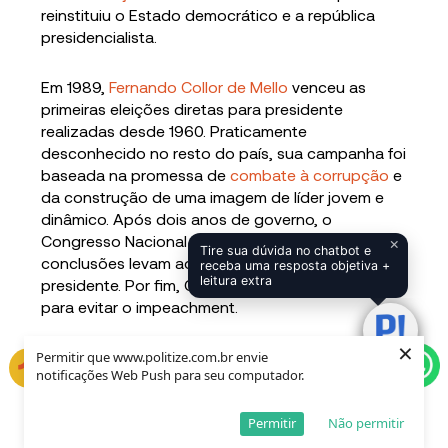
reinstituiu o Estado democrático e a república
presidencialista.
Em 1989,
Fernando Collor de Mello
venceu as
primeiras eleições diretas para presidente
realizadas desde 1960. Praticamente
desconhecido no resto do país, sua campanha foi
baseada na promessa de
combate à corrupção
e
da construção de uma imagem de líder jovem e
dinâmico. Após dois anos de governo, o
Congresso Nacional instaurou uma
CPI
cujas
×
Tire sua dúvida no chatbot e
conclusões levam ao pedido de afastamento do
receba uma resposta objetiva +
leitura extra
presidente. Por fim, Collor renunciou ao cargo
para evitar o impeachment.
×
Permitir que www.politize.com.br envie
notificações Web Push para seu computador.
Veja também nosso vídeo sobre o governo
Collor!
Permitir
Não permitir