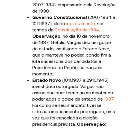
20.07.1934): empossado pela Revolução
de 1930.
Governo Constitucional
(20.07.1934 a
10.11.1937): eleito
indiretamente
, nos
termos da
Constituição de 1934
.
O
bservação
: no dia 10 de novembro
de 1937, Getúlio Vargas deu um golpe
de estado, instituindo o Estado Novo,
que o manteve no poder, pondo fim à
luta sucessória dos candidatos à
Presidência da República naquele
momento;
Estado Novo
(10.11.1937 a 29.10.1945):
investidura outorgada. Vargas não
assina qualquer termo ao se manter no
poder após o golpe de estado de
1937
.
Foi como se seu mandato tivesse
sido automaticamente prorrogado, uma
vez que foi cancelada a eleição
presidencial prevista.
Observação
: