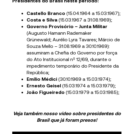
Presidentes do Brasil neste período:
Castello Branco
(15.04.1964 a 15.03.1967);
Costa e Silva
(15.03.1967 a 31.08.1969);
Governo Provisório – Junta Militar
(Augusto Hamann Rademaker
Grünewald; Aurélio Lyra Tavares; Márcio de
Souza Mello –
31.08.1969 a 30.10.1969):
assumiram a Chefia do Governo por força
do Ato Institucional nº 12/69, durante o
impedimento temporário do Presidente da
República;
Emílio Médici
(30.10.1969 a 15.03.1974);
Ernesto Geisel
(15.03.1974 a 15.03.1979);
João Figueiredo
(15.03.1979 a 15.03.1985);
Veja também nosso vídeo sobre presidentes do
Brasil que já foram presos!